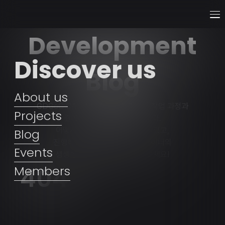
Development
Discover us
Blog
About us
GDGoC CAU 개발자와 디자이너의 작업 과정과
Projects
결과물을 공유하는 공간입니다.
어떻게 프로젝트를 시작하게 되었고,
Blog
진행하면서 느낀 개발자와 디자이너의
Events
생생한 스토리를 직접 확인해보세요!
404
Members