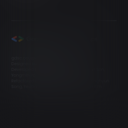
gdsc.cau@gmail.com
Designed by Sohyun Kim, Serin Seong
Developed by Yeojin Kim, Jiwoo Park, Yujin Son,
Yongmin Yoo, Junesung Jang
Refactored by Yujin Son, Taeyang Kim, Junghyun
Song, Yewon Jeong, Heejung Kim, Sowon Kim