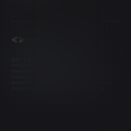
gdsc.cau@gmail.com
Designed by Sohyun Kim, Serin Seong
Developed by Yeojin Kim, Jiwoo Park, Yujin Son,
Yongmin Yoo, Junesung Jang
Refactored by Yujin Son, Taeyang Kim, Junghyun
Song, Yewon Jeong, Heejung Kim, Sowon Kim