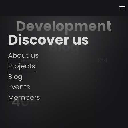
Development
Discover us
Blog
About us
GDGoC CAU 개발자와 디자이너의 작업 과정과
Projects
결과물을 공유하는 공간입니다.
어떻게 프로젝트를 시작하게 되었고,
Blog
진행하면서 느낀 개발자와 디자이너의
Events
생생한 스토리를 직접 확인해보세요!
404
Members