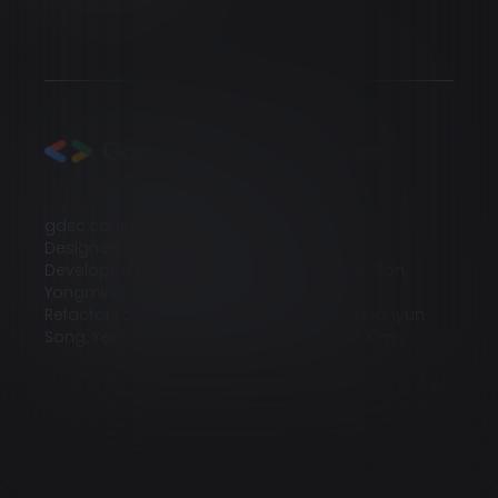
gdsc.cau@gmail.com
Designed by Sohyun Kim, Serin Seong
Developed by Yeojin Kim, Jiwoo Park, Yujin Son,
Yongmin Yoo, Junesung Jang
Refactored by Yujin Son, Taeyang Kim, Junghyun
Song, Yewon Jeong, Heejung Kim, Sowon Kim