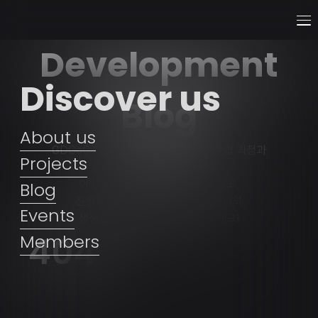
Development
Discover us
Blog
About us
GDGoC CAU 개발자와 디자이너의 작업 과정과
Projects
결과물을 공유하는 공간입니다.
어떻게 프로젝트를 시작하게 되었고,
Blog
진행하면서 느낀 개발자와 디자이너의
Events
생생한 스토리를 직접 확인해보세요!
404
Members