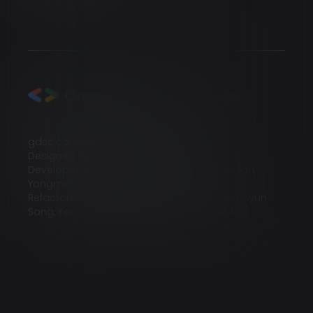
gdsc.cau@gmail.com
Designed by Sohyun Kim, Serin Seong
Developed by Yeojin Kim, Jiwoo Park, Yujin Son,
Yongmin Yoo, Junesung Jang
Refactored by Yujin Son, Taeyang Kim, Junghyun
Song, Yewon Jeong, Heejung Kim, Sowon Kim