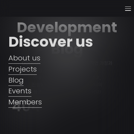
Development
Discover us
Blog
About us
GDGoC CAU 개발자와 디자이너의 작업 과정과
Projects
결과물을 공유하는 공간입니다.
어떻게 프로젝트를 시작하게 되었고,
Blog
진행하면서 느낀 개발자와 디자이너의
Events
생생한 스토리를 직접 확인해보세요!
404
Members