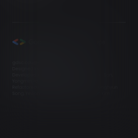
gdsc.cau@gmail.com
Designed by Sohyun Kim, Serin Seong
Developed by Yeojin Kim, Jiwoo Park, Yujin Son,
Yongmin Yoo, Junesung Jang
Refactored by Yujin Son, Taeyang Kim, Junghyun
Song, Yewon Jeong, Heejung Kim, Sowon Kim