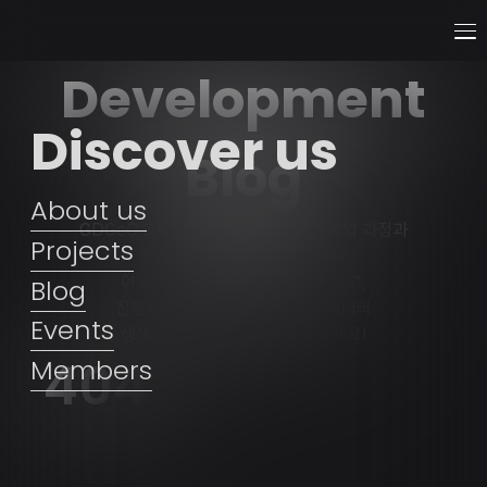
Development
Discover us
Blog
About us
GDGoC CAU 개발자와 디자이너의 작업 과정과
Projects
결과물을 공유하는 공간입니다.
어떻게 프로젝트를 시작하게 되었고,
Blog
진행하면서 느낀 개발자와 디자이너의
Events
생생한 스토리를 직접 확인해보세요!
404
Members